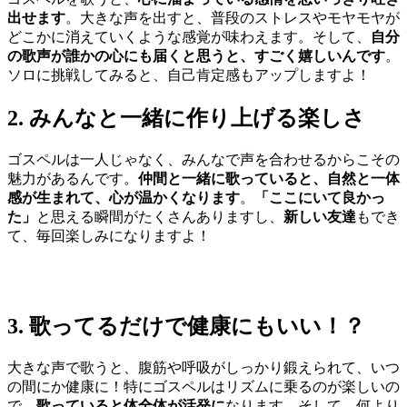
出せます
。大きな声を出すと、普段のストレスやモヤモヤが
どこかに消えていくような感覚が味わえます。そして、
自分
の歌声が誰かの心にも届くと思うと、すごく嬉しいんです
。
ソロに挑戦してみると、自己肯定感もアップしますよ！
2. みんなと一緒に作り上げる楽しさ
ゴスペルは一人じゃなく、みんなで声を合わせるからこその
魅力があるんです。
仲間と一緒に歌っていると、自然と一体
感が生まれて、心が温かくなります
。
「ここにいて良かっ
た」
と思える瞬間がたくさんありますし、
新しい友達
もでき
て、毎回楽しみになりますよ！
3. 歌ってるだけで健康にもいい！？
大きな声で歌うと、腹筋や呼吸がしっかり鍛えられて、いつ
の間にか健康に！特にゴスペルはリズムに乗るのが楽しいの
で、
歌っていると体全体が活発に
なります。そして、何より