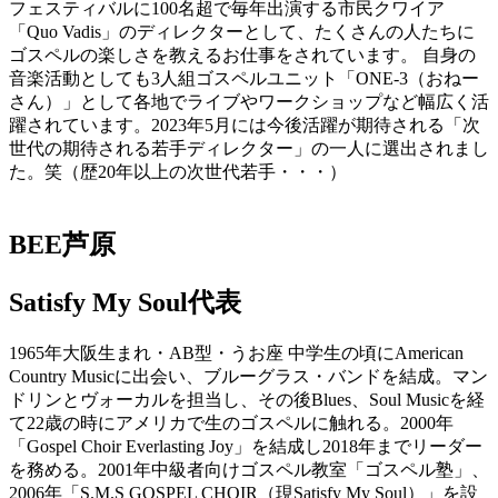
フェスティバルに100名超で毎年出演する市民クワイア
「Quo Vadis」のディレクターとして、たくさんの人たちに
ゴスペルの楽しさを教えるお仕事をされています。 自身の
音楽活動としても3人組ゴスペルユニット「ONE-3（おねー
さん）」として各地でライブやワークショップなど幅広く活
躍されています。2023年5月には今後活躍が期待される「次
世代の期待される若手ディレクター」の一人に選出されまし
た。笑（歴20年以上の次世代若手・・・）
BEE芦原
Satisfy My Soul代表
1965年大阪生まれ・AB型・うお座 中学生の頃にAmerican
Country Musicに出会い、ブルーグラス・バンドを結成。マン
ドリンとヴォーカルを担当し、その後Blues、Soul Musicを経
て22歳の時にアメリカで生のゴスペルに触れる。2000年
「Gospel Choir Everlasting Joy」を結成し2018年までリーダー
を務める。2001年中級者向けゴスペル教室「ゴスペル塾」、
2006年「S.M.S GOSPEL CHOIR（現Satisfy My Soul）」を設