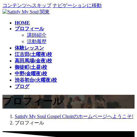
コンテンツへスキップ
ナビゲーションに移動
HOME
プロフィール
講師紹介
活動履歴
体験レッスン
江古田(土曜夜)校
高田馬場(金夜)校
御徒町(土昼)校
中野(金曜夜)校
渋谷初台(火曜夜)校
ブログ
プロフィール
Satisfy My Soul Gospel Choirのホームページへようこそ!
プロフィール