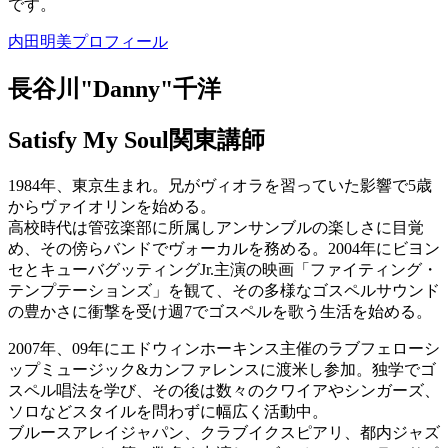
です。
内田明美プロフィール
長谷川"Danny"千洋
Satisfy My Soul関東講師
1984年、東京生まれ。兄がヴィオラを習っていた影響で5歳
からヴァイオリンを始める。
高校時代は管弦楽部に所属しアンサンブルの楽しさに目覚
め、その傍らバンドでヴォーカルを務める。2004年にビヨン
セとキューバグッティングJr.主演の映画「ファイティング・
テンプテーションズ」を観て、その多様なゴスペルサウンド
の豊かさに衝撃を受け週7でゴスペルを歌う生活を始める。
2007年、09年にエドウィンホーキンス主催のラブフェローシ
ップミュージック&カンファレンスに渡米し参加。独学でゴ
スペル唱法を学び、その後は数々のクワイアやシンガーズ、
ソロなどスタイルを問わずに幅広く活動中。
ブルースアレイジャパン、クラブイクスピアリ、都内ジャズ