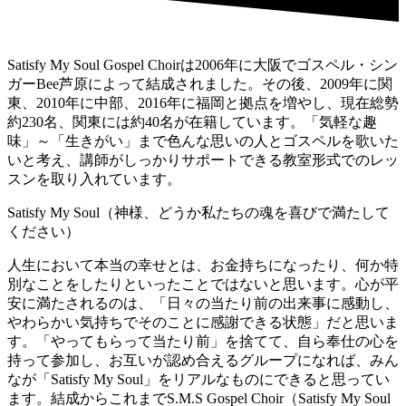
Satisfy My Soul Gospel Choirは2006年に大阪でゴスペル・シン
ガーBee芦原によって結成されました。その後、2009年に関
東、2010年に中部、2016年に福岡と拠点を増やし、現在総勢
約230名、関東には約40名が在籍しています。「気軽な趣
味」～「生きがい」まで色んな思いの人とゴスペルを歌いた
いと考え、講師がしっかりサポートできる教室形式でのレッ
スンを取り入れています。
Satisfy My Soul（神様、どうか私たちの魂を喜びで満たして
ください）
人生において本当の幸せとは、お金持ちになったり、何か特
別なことをしたりといったことではないと思います。心が平
安に満たされるのは、「日々の当たり前の出来事に感動し、
やわらかい気持ちでそのことに感謝できる状態」だと思いま
す。「やってもらって当たり前」を捨てて、自ら奉仕の心を
持って参加し、お互いが認め合えるグループになれば、みん
なが「Satisfy My Soul」をリアルなものにできると思ってい
ます。結成からこれまでS.M.S Gospel Choir（Satisfy My Soul