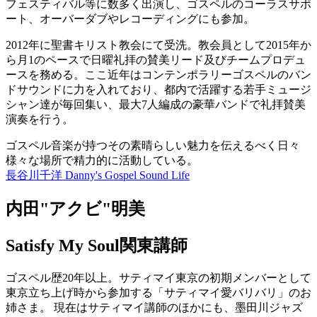
フェスティバル等に数多く出演し、ゴスペルのコーラスサポ
ート、オーバーダブやレコーディングにも参加。
2012年に聖書キリスト教会にて受洗。教会員として2015年か
ら月1のペースで日曜礼拝の賛美リード及びチームプロデュ
ースを務める。ここ近年はコンテンポラリーゴスペルのバン
ドサウンドに力を入れており、都内で活躍する若手ミュージ
シャン達が毎回集い、最大7人編成の豪華バンドで礼拝賛美
演奏を行う。
ゴスペル音楽が持つその素晴らしい魅力を伝えるべく日々
様々な場
所で精力的に活動している。
長谷川千洋 Danny's Gospel Sound Life
内田"アクビ"明美
Satisfy My Soul関東講師
ゴスペル歴20年以上。サティマイ東京の初期メンバーとして
東京立ち上げ時から参加する「サティマイ愛バリバリ」のお
姉さま。 現在はサティマイ講師のほかにも、墨田川ジャズ