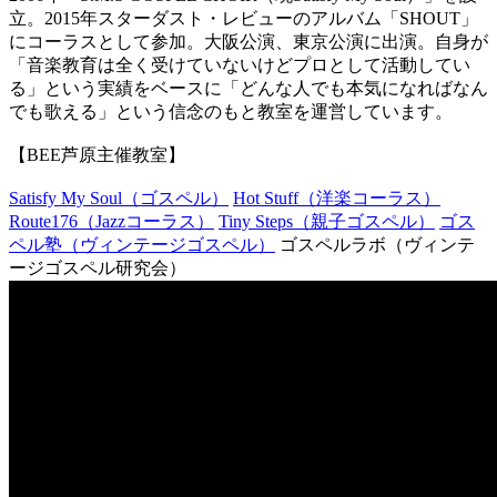
立。2015年スターダスト・レビューのアルバム「SHOUT」
にコーラスとして参加。大阪公演、東京公演に出演。自身が
「音楽教育は全く受けていないけどプロとして活動してい
る」という実績をベースに「どんな人でも本気になればなん
でも歌える」という信念のもと教室を運営しています。
【BEE芦原主催教室】
Satisfy My Soul（ゴスペル）
Hot Stuff（洋楽コーラス）
Route176（Jazzコーラス）
Tiny Steps（親子ゴスペル）
ゴス
ペル塾（ヴィンテージゴスペル）
ゴスペルラボ（ヴィンテ
ージゴスペル研究会）