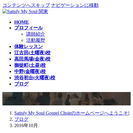
コンテンツへスキップ
ナビゲーションに移動
HOME
プロフィール
講師紹介
活動履歴
体験レッスン
江古田(土曜夜)校
高田馬場(金夜)校
御徒町(土昼)校
中野(金曜夜)校
渋谷初台(火曜夜)校
ブログ
ブログ
Satisfy My Soul Gospel Choirのホームページへようこそ!
ブログ
2016年10月